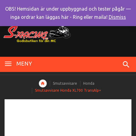
OBS! Hemsidan är under uppbyggnad och tester pågår —
inga ordrar kan läggas här - Ring eller maila!
Dismiss
MENY
Smutsavvisare
Honda
Smutsavvisare Honda XL700 TransAlp+