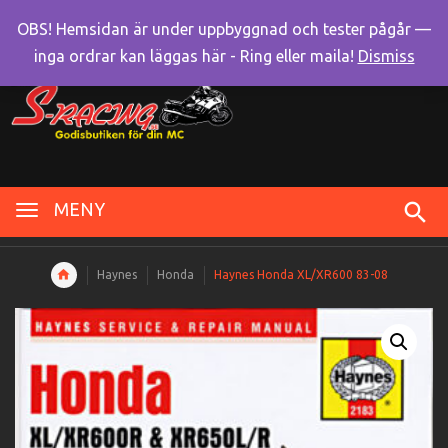
OBS! Hemsidan är under uppbyggnad och tester pågår —
inga ordrar kan läggas här - Ring eller maila!
Dismiss
MENY
Haynes
Honda
Haynes Honda XL/XR600 83-08