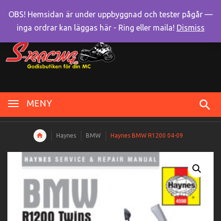
OBS! Hemsidan är under uppbyggnad och tester pågår —
inga ordrar kan läggas här - Ring eller maila!
Dismiss
MENY
Haynes
BMW
Haynes BMW R1200 04-09