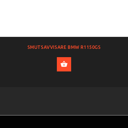
SMUTSAVVISARE BMW R1150GS
ADD TO CART