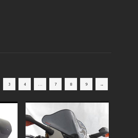
3
4
…
7
8
9
→