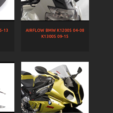
6-13
AIRFLOW BMW K1200S 04-08
K1300S 09-15