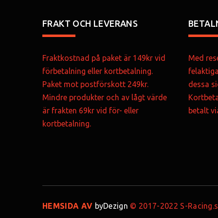
FRAKT OCH LEVERANS
BETAL
Fraktkostnad på paket är 149kr vid
Med rese
förbetalning eller kortbetalning.
felaktig
Paket mot postförskott 249kr.
dessa si
Mindre produkter och av lågt värde
Kortbeta
är frakten 69kr vid för- eller
betalt v
kortbetalning.
HEMSIDA AV
byDezign
© 2017-2022 S-Racing.se 