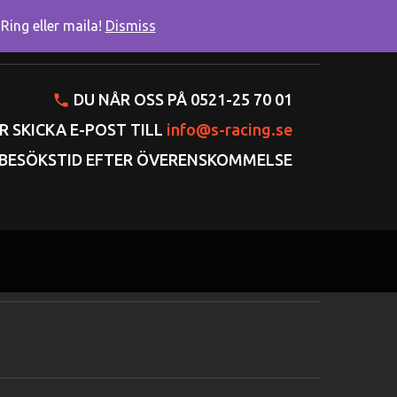
ing eller maila!
Dismiss
onto
Varukorgen
Gå till kassan
DU NÅR OSS PÅ 0521-25 70 01
R SKICKA E-POST TILL
info@s-racing.se
BESÖKSTID EFTER ÖVERENSKOMMELSE