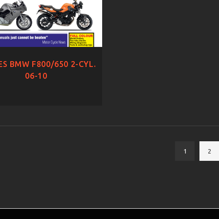
S BMW F800/650 2-CYL.
06-10
1
2