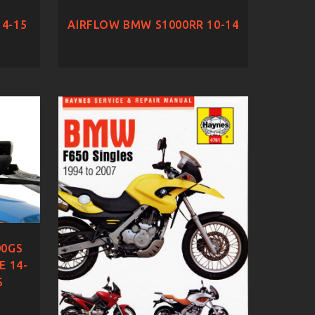
4-15
AIRFLOW BMW S1000RR 10-14
00GS
E 14-
S