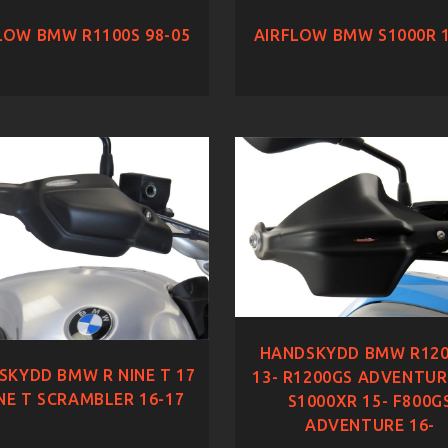
LOW BMW R1100S 98-05
AIRFLOW BMW S1000R 1
HANDSKYDD BMW R12
SKYDD BMW R NINE T 17
13- R1200GS ADVENTUR
INE T SCRAMBLER 16-17
S1000XR 15- F800G
ADVENTURE 16-