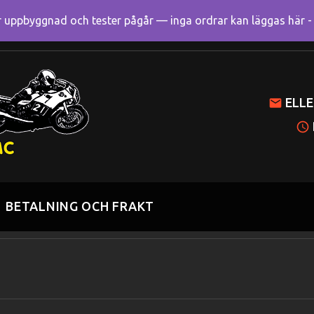
uppbyggnad och tester pågår — inga ordrar kan läggas här - R
Mitt k
ELLE
BETALNING OCH FRAKT