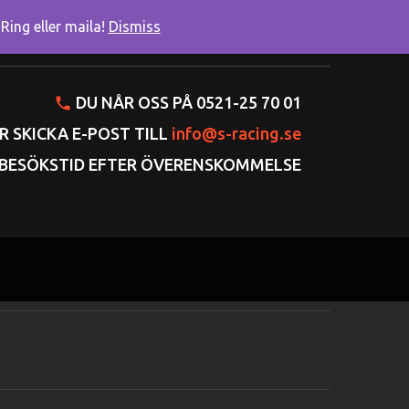
ing eller maila!
Dismiss
onto
Varukorgen
Gå till kassan
DU NÅR OSS PÅ 0521-25 70 01
R SKICKA E-POST TILL
info@s-racing.se
BESÖKSTID EFTER ÖVERENSKOMMELSE