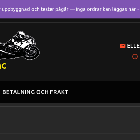
uppbyggnad och tester pågår — inga ordrar kan läggas här - R
Mitt k
ELLE
BETALNING OCH FRAKT