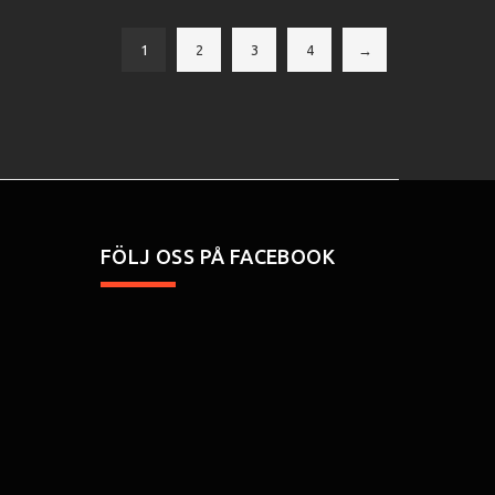
1
2
3
4
→
FÖLJ OSS PÅ FACEBOOK