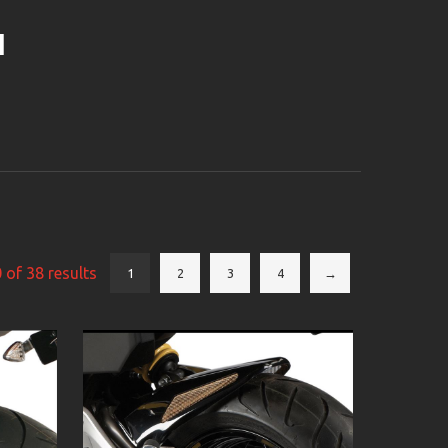
I
of 38 results
1
2
3
4
→