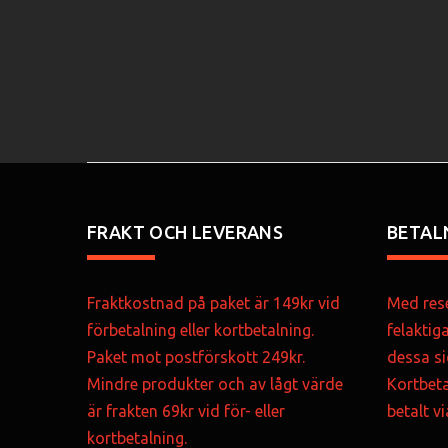
FRAKT OCH LEVERANS
BETAL
Fraktkostnad på paket är 149kr vid
Med rese
förbetalning eller kortbetalning.
felaktig
Paket mot postförskott 249kr.
dessa si
Mindre produkter och av lågt värde
Kortbeta
är frakten 69kr vid för- eller
betalt v
kortbetalning.