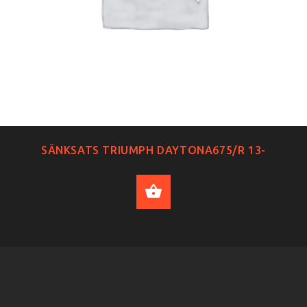
SÄNKSATS TRIUMPH DAYTONA675/R 13-
ADD TO CART