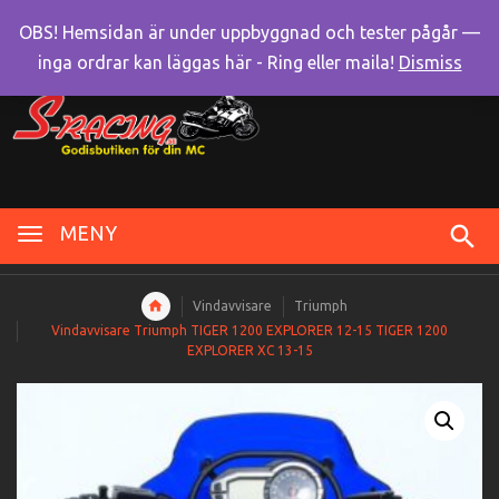
OBS! Hemsidan är under uppbyggnad och tester pågår —
inga ordrar kan läggas här - Ring eller maila!
Dismiss
MENY
Vindavvisare
Triumph
Vindavvisare Triumph TIGER 1200 EXPLORER 12-15 TIGER 1200
EXPLORER XC 13-15