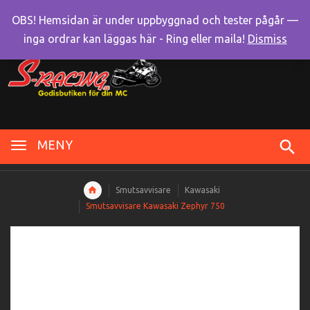
OBS! Hemsidan är under uppbyggnad och tester pågår —
inga ordrar kan läggas här - Ring eller maila!
Dismiss
MENY
Smutsavvisare
Kawasaki
Smutsavvisare Kawasaki Zephyr 750