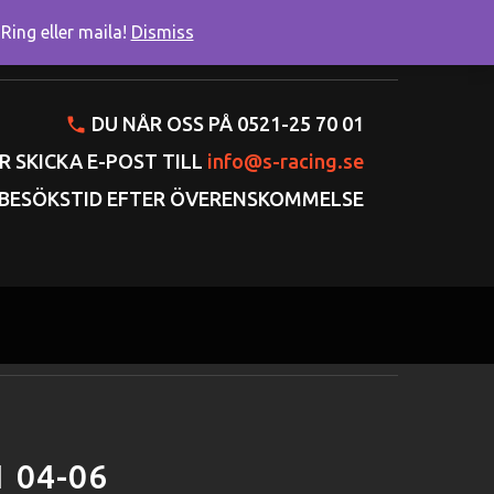
ing eller maila!
Dismiss
onto
Varukorgen
Gå till kassan
DU NÅR OSS PÅ 0521-25 70 01
R SKICKA E-POST TILL
info@s-racing.se
BESÖKSTID EFTER ÖVERENSKOMMELSE
 04-06