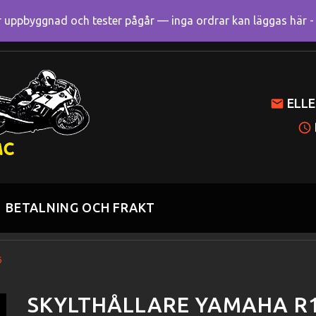
uppbyggnad och tester pågår — inga ordrar kan läggas här - R
Mitt k
ELLE
BETALNING OCH FRAKT
6
SKYLTHÅLLARE YAMAHA R1