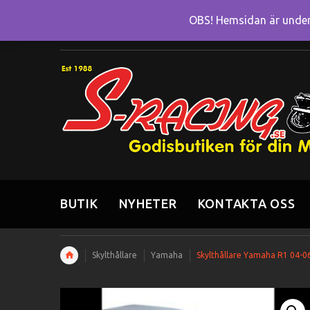
OBS! Hemsidan är under 
BUTIK
NYHETER
KONTAKTA OSS
Skylthållare
Yamaha
Skylthållare Yamaha R1 04-0