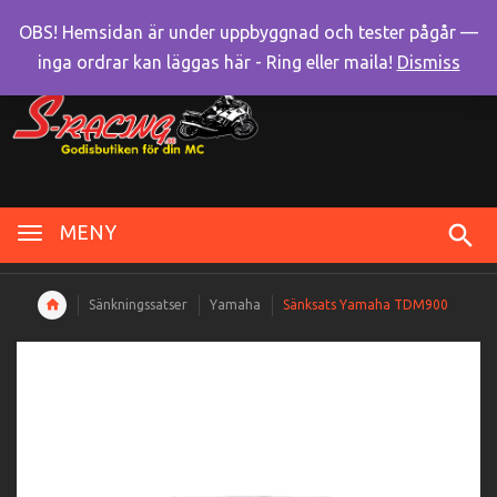
OBS! Hemsidan är under uppbyggnad och tester pågår —
inga ordrar kan läggas här - Ring eller maila!
Dismiss
MENY
Sänkningssatser
Yamaha
Sänksats Yamaha TDM900