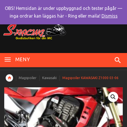
OBS! Hemsidan är under uppbyggnad och tester pågår —
inga ordrar kan läggas här - Ring eller maila!
Dismiss
MENY
Magspoiler
Kawasaki
Magspoiler KAWASAKI Z1000 03-06