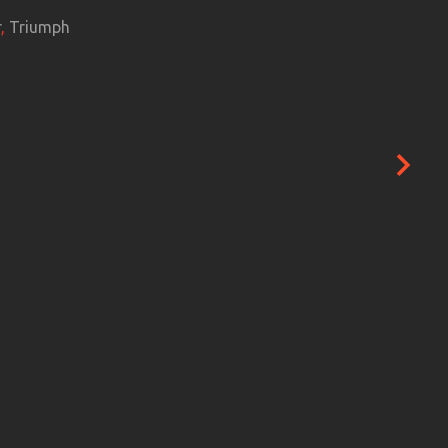
r
,
Triumph