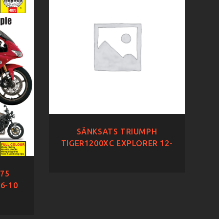
SÄNKSATS TRIUMPH
TIGER1200XC EXPLORER 12-
75
6-10