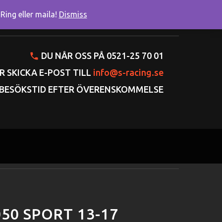
ing eller maila!
Dismiss
onto
Varukorgen
Gå till kassan
DU NÅR OSS PÅ 0521-25 70 01
R SKICKA E-POST TILL
info@s-racing.se
BESÖKSTID EFTER ÖVERENSKOMMELSE
50 SPORT 13-17