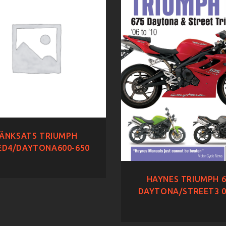
ÄNKSATS TRIUMPH
ED4/DAYTONA600-650
HAYNES TRIUMPH 6
DAYTONA/STREET3 0