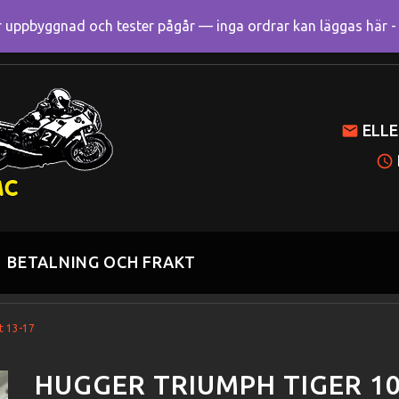
uppbyggnad och tester pågår — inga ordrar kan läggas här - R
Mitt k
ELLE
BETALNING OCH FRAKT
t 13-17
HUGGER TRIUMPH TIGER 10