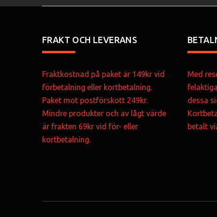
FRAKT OCH LEVERANS
BETAL
Fraktkostnad på paket är 149kr vid
Med rese
förbetalning eller kortbetalning.
felaktig
Paket mot postförskott 249kr.
dessa si
Mindre produkter och av lågt värde
Kortbeta
är frakten 69kr vid för- eller
betalt v
kortbetalning.