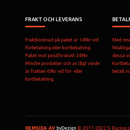
FRAKT OCH LEVERANS
BETAL
Fraktkostnad på paket är 149kr vid
Med rese
förbetalning eller kortbetalning.
felaktig
Paket mot postförskott 249kr.
dessa si
Mindre produkter och av lågt värde
Kortbeta
är frakten 69kr vid för- eller
betalt v
kortbetalning.
HEMSIDA AV
byDezign
© 2017-2022 S-Racing.se 