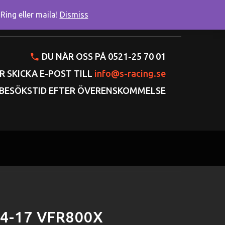
ing eller maila!
Dismiss
onto
Varukorgen
Gå till kassan
DU NÅR OSS PÅ 0521-25 70 01
R SKICKA E-POST TILL
info@s-racing.se
BESÖKSTID EFTER ÖVERENSKOMMELSE
4-17 VFR800X