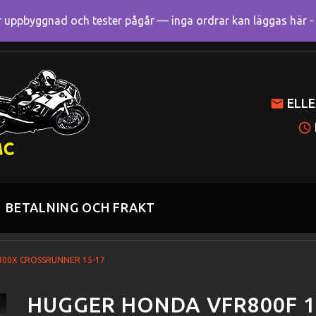
uppbyggnad och tester pågår — inga ordrar kan läggas här - R
Mitt k
ELLE
BETALNING OCH FRAKT
R800X CROSSRUNNER 15-17
HUGGER HONDA VFR800F 1