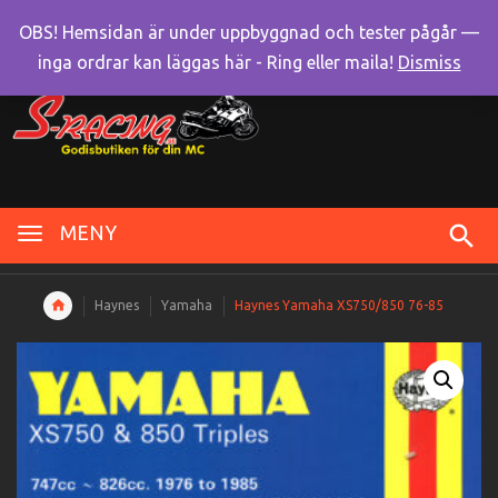
OBS! Hemsidan är under uppbyggnad och tester pågår —
inga ordrar kan läggas här - Ring eller maila!
Dismiss
MENY
Haynes
Yamaha
Haynes Yamaha XS750/850 76-85