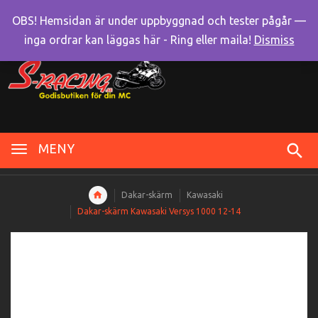
OBS! Hemsidan är under uppbyggnad och tester pågår —
inga ordrar kan läggas här - Ring eller maila!
Dismiss
MENY
Dakar-skärm
Kawasaki
Dakar-skärm Kawasaki Versys 1000 12-14