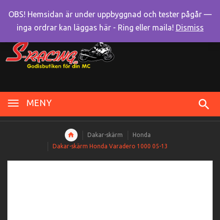
OBS! Hemsidan är under uppbyggnad och tester pågår —
inga ordrar kan läggas här - Ring eller maila!
Dismiss
MENY
Dakar-skärm
Honda
Dakar-skärm Honda Varadero 1000 05-13