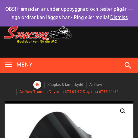
OBS! Hemsidan är under uppbyggnad och tester pågår —
inga ordrar kan läggas här - Ring eller maila!
Dismiss
MENY
Kåpglas & lampskydd
Airflow
Airflow Triumph Daytona 675 09-12 Daytona 675R 11-12