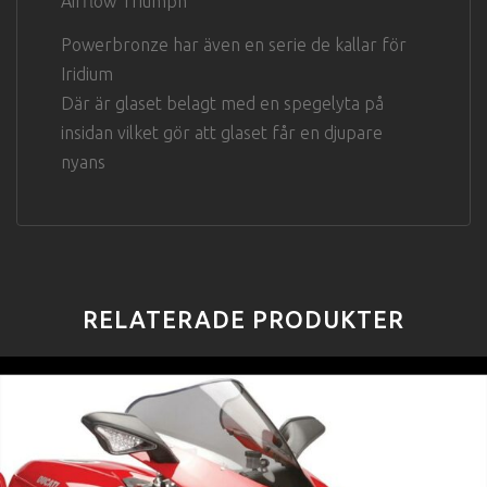
Airflow Triumph
Powerbronze har även en serie de kallar för
Iridium
Där är glaset belagt med en spegelyta på
insidan vilket gör att glaset får en djupare
nyans
RELATERADE PRODUKTER