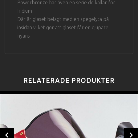
Powerbronze har även en serie de kallar för
Iridium
Där är glaset belagt med en spegelyta på
insidan vilket gör att glaset får en djupare
nyans
RELATERADE PRODUKTER