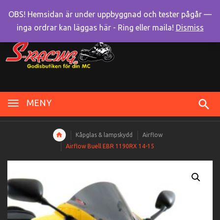
OBS! Hemsidan är under uppbyggnad och tester pågår —
inga ordrar kan läggas här - Ring eller maila!
Dismiss
MENY
Kåpglas & lampskydd
Airflow
Airflow Buell EBR 1190RX 14-15