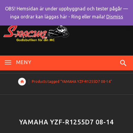
OBS! Hemsidan är under uppbyggnad och tester pågår —
inga ordrar kan läggas här - Ring eller maila!
Dismiss
MENY
Products tagged “YAMAHA YZF-R1255D7 08-14”
YAMAHA YZF-R1255D7 08-14