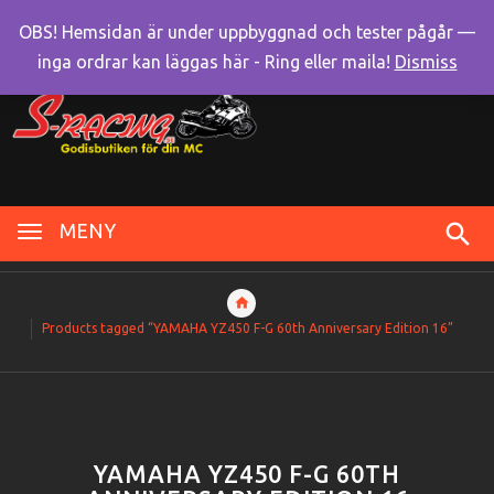
OBS! Hemsidan är under uppbyggnad och tester pågår —
inga ordrar kan läggas här - Ring eller maila!
Dismiss
MENY
Products tagged “YAMAHA YZ450 F-G 60th Anniversary Edition 16”
YAMAHA YZ450 F-G 60TH