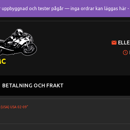
uppbyggnad och tester pågår — inga ordrar kan läggas här - R
Mitt k
ELLE
BETALNING OCH FRAKT
 (USA) USA 02-09”