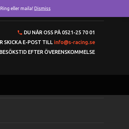
ing eller maila!
Dismiss
onto
Varukorgen
Gå till kassan
DU NÅR OSS PÅ 0521-25 70 01
R SKICKA E-POST TILL
info@s-racing.se
BESÖKSTID EFTER ÖVERENSKOMMELSE