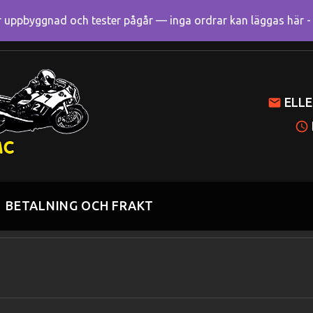
uppbyggnad och tester pågår — inga ordrar kan läggas här - R
Mitt k
ELLE
BETALNING OCH FRAKT