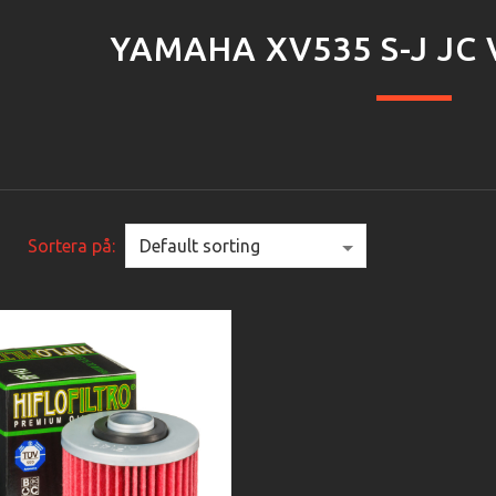
YAMAHA XV535 S-J JC 
Sortera på: