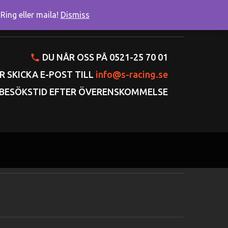
ing eller maila!
Dismiss
onto
Varukorgen
Gå till kassan
DU NÅR OSS PÅ 0521-25 70 01
R SKICKA E-POST TILL
info@s-racing.se
BESÖKSTID EFTER ÖVERENSKOMMELSE