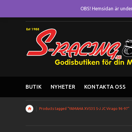
OBS! Hemsidan är under 
BUTIK
NYHETER
KONTAKTA OSS
Products tagged “YAMAHA XV535 S-J JC Virago 96-97”