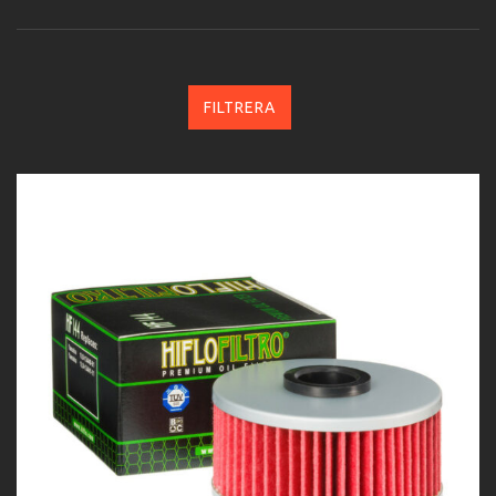
FILTRERA