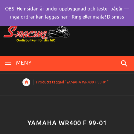
OBS! Hemsidan är under uppbyggnad och tester pågår —
inga ordrar kan läggas här - Ring eller maila!
Dismiss
MENY
Products tagged “YAMAHA WR400 F 99-01”
YAMAHA WR400 F 99-01