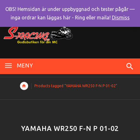
OBS! Hemsidan är under uppbyggnad och tester pågår —
inga ordrar kan läggas här - Ring eller maila!
Dismiss
MENY
Products tagged “YAMAHA WR250 F-N P 01-02”
YAMAHA WR250 F-N P 01-02