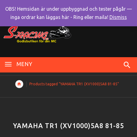
OBS! Hemsidan är under uppbyggnad och tester pågår —
inga ordrar kan läggas här - Ring eller maila!
Dismiss
MENY
Products tagged “YAMAHA TR1 (XV1000)5A8 81-85”
YAMAHA TR1 (XV1000)5A8 81-85