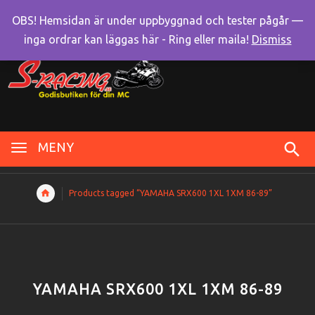
OBS! Hemsidan är under uppbyggnad och tester pågår —
inga ordrar kan läggas här - Ring eller maila!
Dismiss
MENY
Products tagged “YAMAHA SRX600 1XL 1XM 86-89”
YAMAHA SRX600 1XL 1XM 86-89