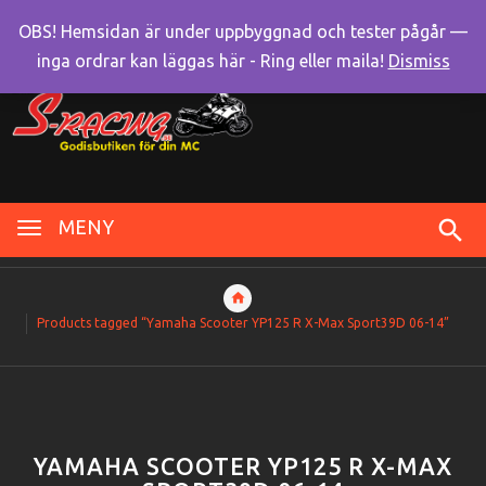
OBS! Hemsidan är under uppbyggnad och tester pågår —
inga ordrar kan läggas här - Ring eller maila!
Dismiss
MENY
Products tagged “Yamaha Scooter YP125 R X-Max Sport39D 06-14”
YAMAHA SCOOTER YP125 R X-MAX