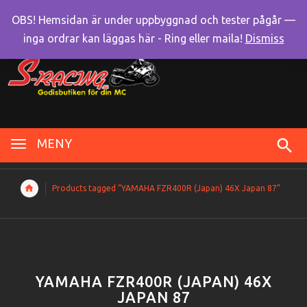
OBS! Hemsidan är under uppbyggnad och tester pågår —
inga ordrar kan läggas här - Ring eller maila!
Dismiss
MENY
Products tagged “YAMAHA FZR400R (Japan) 46X Japan 87”
YAMAHA FZR400R (JAPAN) 46X
JAPAN 87