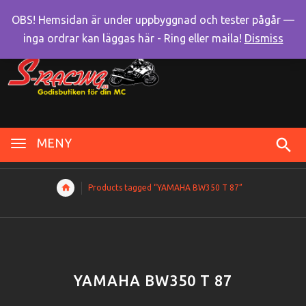
OBS! Hemsidan är under uppbyggnad och tester pågår —
inga ordrar kan läggas här - Ring eller maila!
Dismiss
MENY
Products tagged “YAMAHA BW350 T 87”
YAMAHA BW350 T 87