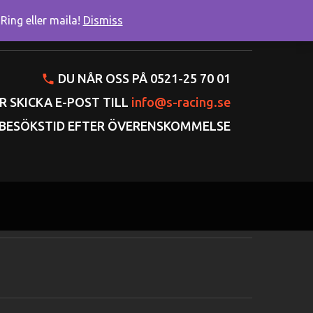
ing eller maila!
Dismiss
onto
Varukorgen
Gå till kassan
DU NÅR OSS PÅ 0521-25 70 01
R SKICKA E-POST TILL
info@s-racing.se
BESÖKSTID EFTER ÖVERENSKOMMELSE