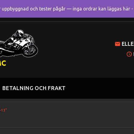
uppbyggnad och tester pågår — inga ordrar kan läggas här - R
Mitt k
ELLE
BETALNING OCH FRAKT
-13”