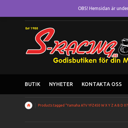
OBS! Hemsidan är under 
BUTIK
NYHETER
KONTAKTA OSS
Products tagged “Yamaha ATV YFZ450 W X Y Z A B D 07