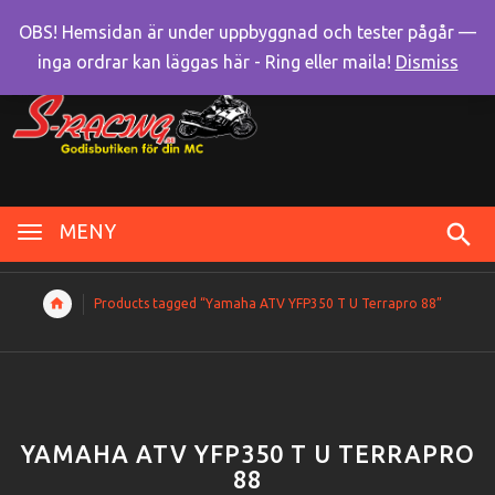
OBS! Hemsidan är under uppbyggnad och tester pågår —
inga ordrar kan läggas här - Ring eller maila!
Dismiss
MENY
Products tagged “Yamaha ATV YFP350 T U Terrapro 88”
YAMAHA ATV YFP350 T U TERRAPRO
88