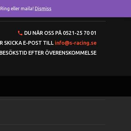
ing eller maila!
Dismiss
onto
Varukorgen
Gå till kassan
DU NÅR OSS PÅ 0521-25 70 01
R SKICKA E-POST TILL
info@s-racing.se
BESÖKSTID EFTER ÖVERENSKOMMELSE