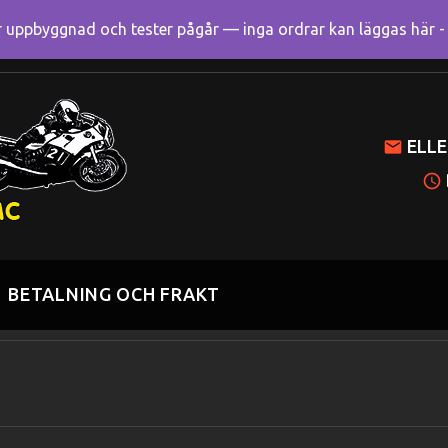
uppbyggnad och tester pågår — inga ordrar kan läggas här - R
Mitt k
ELLE
BETALNING OCH FRAKT