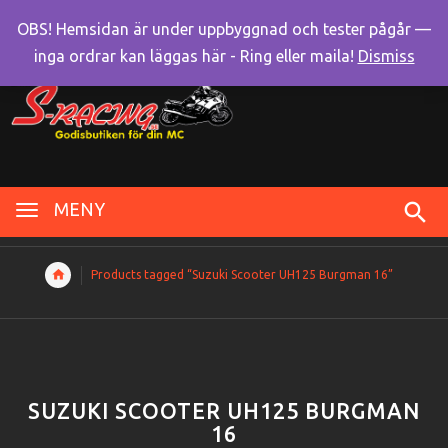
OBS! Hemsidan är under uppbyggnad och tester pågår —
inga ordrar kan läggas här - Ring eller maila!
Dismiss
MENY
Products tagged “Suzuki Scooter UH125 Burgman 16”
SUZUKI SCOOTER UH125 BURGMAN
16