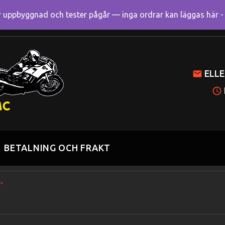
uppbyggnad och tester pågår — inga ordrar kan läggas här - R
Mitt k
ELLE
BETALNING OCH FRAKT
”