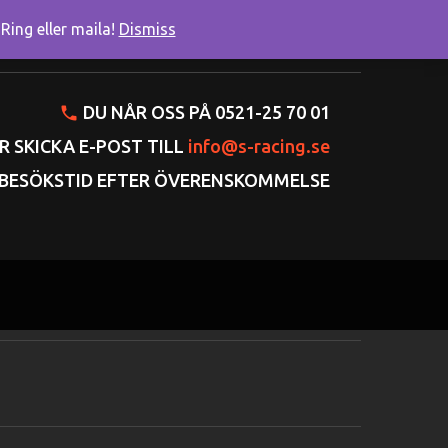
ing eller maila!
Dismiss
onto
Varukorgen
Gå till kassan
DU NÅR OSS PÅ 0521-25 70 01
R SKICKA E-POST TILL
info@s-racing.se
BESÖKSTID EFTER ÖVERENSKOMMELSE