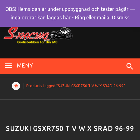
OBS! Hemsidan är under uppbyggnad och tester pågår —
inga ordrar kan läggas här - Ring eller maila!
Dismiss
MENY
Products tagged “SUZUKI GSXR750 T V W X SRAD 96-99”
SUZUKI GSXR750 T V W X SRAD 96-99