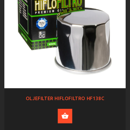
OLJEFILTER HIFLOFILTRO HF138C
ADD TO CART