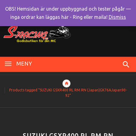
OBS! Hemsidan är under uppbyggnad och tester pågår —
inga ordrar kan läggas här - Ring eller maila!
Dismiss
MENY
Products tagged “SUZUKI GSXR400 RL RM RN (Japan)GK76AJapan90-
92”
SUZUKI GSXR400 RL RM RN