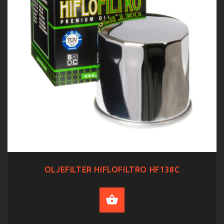
OLJEFILTER HIFLOFILTRO HF138C
ADD TO CART