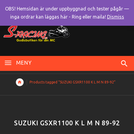
OBS! Hemsidan är under uppbyggnad och tester pågår —
inga ordrar kan läggas här - Ring eller maila!
Dismiss
MENY
Products tagged “SUZUKI GSXR1100 K L M N 89-92”
SUZUKI GSXR1100 K L M N 89-92