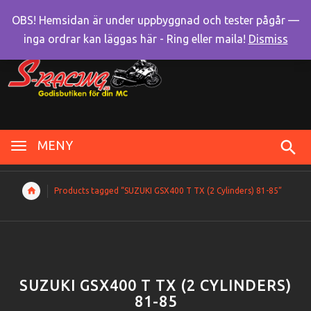
OBS! Hemsidan är under uppbyggnad och tester pågår —
inga ordrar kan läggas här - Ring eller maila!
Dismiss
MENY
Products tagged “SUZUKI GSX400 T TX (2 Cylinders) 81-85”
SUZUKI GSX400 T TX (2 CYLINDERS)
81-85