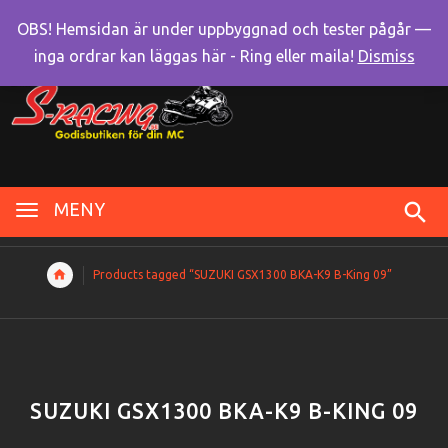
OBS! Hemsidan är under uppbyggnad och tester pågår —
inga ordrar kan läggas här - Ring eller maila!
Dismiss
MENY
Products tagged “SUZUKI GSX1300 BKA-K9 B-King 09”
SUZUKI GSX1300 BKA-K9 B-KING 09