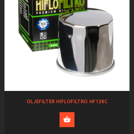
OLJEFILTER HIFLOFILTRO HF138C
ADD TO CART