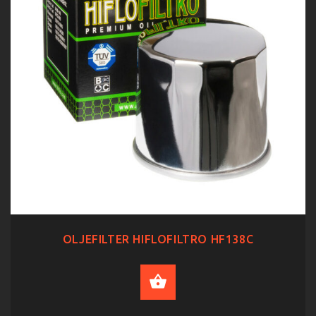
OLJEFILTER HIFLOFILTRO HF138C
ADD TO CART