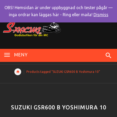
OBS! Hemsidan är under uppbyggnad och tester pågår —
inga ordrar kan läggas här - Ring eller maila!
Dismiss
MENY
Products tagged “SUZUKI GSR600 B Yoshimura 10”
SUZUKI GSR600 B YOSHIMURA 10