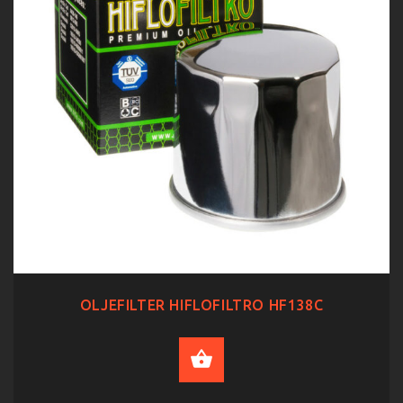
OLJEFILTER HIFLOFILTRO HF138C
ADD TO CART