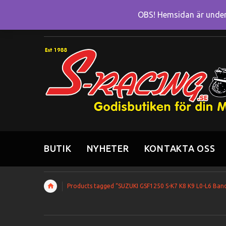
OBS! Hemsidan är under 
BUTIK
NYHETER
KONTAKTA OSS
Products tagged “SUZUKI GSF1250 S-K7 K8 K9 L0-L6 Band