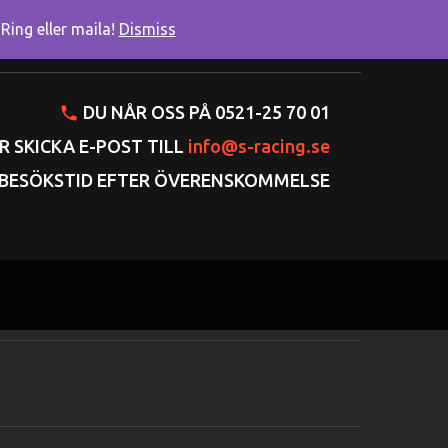
ing eller maila!
Dismiss
onto
Varukorgen
Gå till kassan
DU NÅR OSS PÅ 0521-25 70 01
R SKICKA E-POST TILL
info@s-racing.se
BESÖKSTID EFTER ÖVERENSKOMMELSE