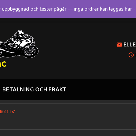
uppbyggnad och tester pågår — inga ordrar kan läggas här - R
Mitt k
ELLE
BETALNING OCH FRAKT
it 07-16”