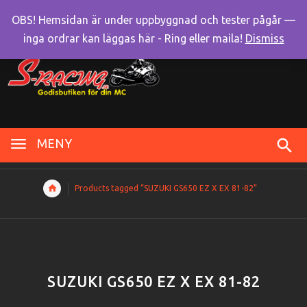
OBS! Hemsidan är under uppbyggnad och tester pågår —
inga ordrar kan läggas här - Ring eller maila!
Dismiss
MENY
Products tagged “SUZUKI GS650 EZ X EX 81-82”
SUZUKI GS650 EZ X EX 81-82