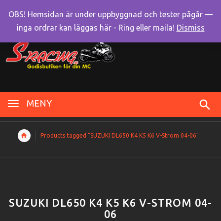
OBS! Hemsidan är under uppbyggnad och tester pågår —
inga ordrar kan läggas här - Ring eller maila!
Dismiss
MENY
Products tagged “SUZUKI DL650 K4 K5 K6 V-Strom 04-06”
SUZUKI DL650 K4 K5 K6 V-STROM 04-
06