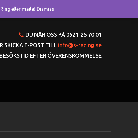
ing eller maila!
Dismiss
onto
Varukorgen
Gå till kassan
DU NÅR OSS PÅ 0521-25 70 01
R SKICKA E-POST TILL
info@s-racing.se
BESÖKSTID EFTER ÖVERENSKOMMELSE