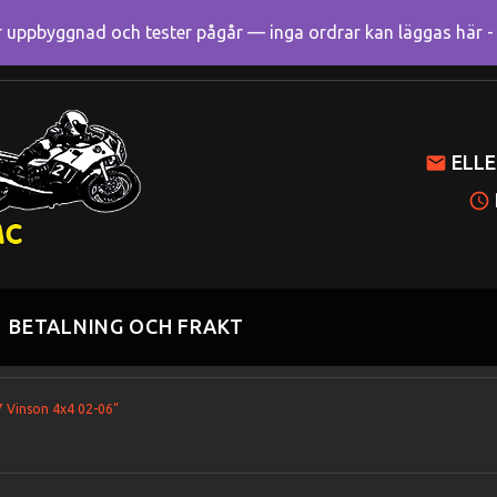
uppbyggnad och tester pågår — inga ordrar kan läggas här - R
Mitt k
ELLE
BETALNING OCH FRAKT
7 Vinson 4x4 02-06”