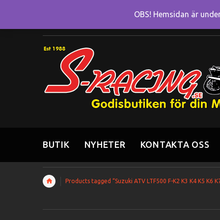
OBS! Hemsidan är under 
BUTIK
NYHETER
KONTAKTA OSS
Products tagged “Suzuki ATV LTF500 F-K2 K3 K4 K5 K6 K