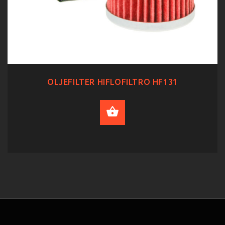
OLJEFILTER HIFLOFILTRO HF131
ADD TO CART