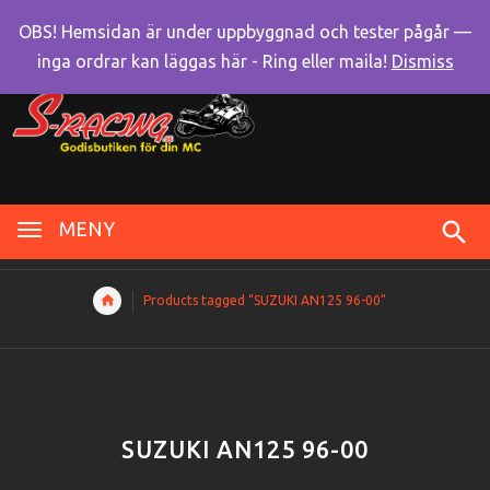
OBS! Hemsidan är under uppbyggnad och tester pågår —
inga ordrar kan läggas här - Ring eller maila!
Dismiss
MENY
Products tagged “SUZUKI AN125 96-00”
SUZUKI AN125 96-00