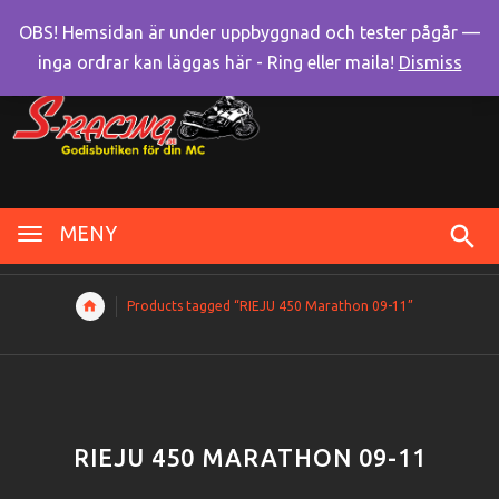
OBS! Hemsidan är under uppbyggnad och tester pågår —
inga ordrar kan läggas här - Ring eller maila!
Dismiss
MENY
Products tagged “RIEJU 450 Marathon 09-11”
RIEJU 450 MARATHON 09-11