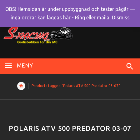
OBS! Hemsidan är under uppbyggnad och tester pågår —
inga ordrar kan läggas här - Ring eller maila!
Dismiss
MENY
Products tagged “Polaris ATV 500 Predator 03-07”
POLARIS ATV 500 PREDATOR 03-07