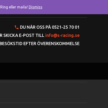
ing eller maila!
Dismiss
onto
Varukorgen
Gå till kassan
DU NÅR OSS PÅ 0521-25 70 01
R SKICKA E-POST TILL
info@s-racing.se
BESÖKSTID EFTER ÖVERENSKOMMELSE