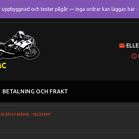
uppbyggnad och tester pågår — inga ordrar kan läggas här - R
Mitt k
ELLE
BETALNING OCH FRAKT
 30 EFI 0T409000 - 1B226999”