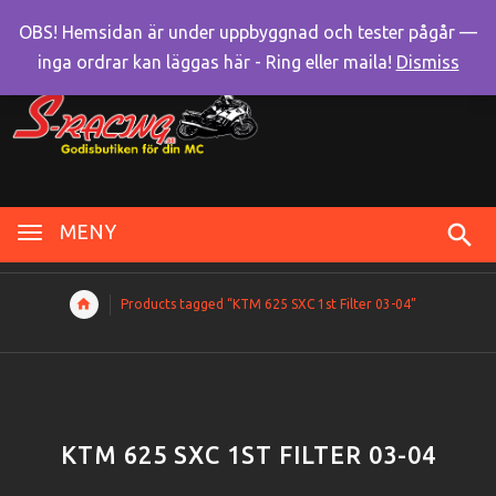
OBS! Hemsidan är under uppbyggnad och tester pågår —
inga ordrar kan läggas här - Ring eller maila!
Dismiss
MENY
Products tagged “KTM 625 SXC 1st Filter 03-04”
KTM 625 SXC 1ST FILTER 03-04