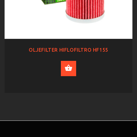
OLJEFILTER HIFLOFILTRO HF155
ADD TO CART